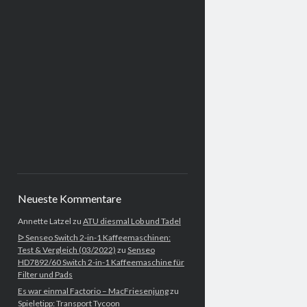
Neueste Kommentare
Annette Latzel
zu
ATU diesmal Lob und Tadel
ᐅ Senseo Switch 2-in-1 Kaffeemaschinen:
Test & Vergleich (03/2022)
zu
Senseo
HD7892/60 Switch 2-in-1 Kaffeemaschine für
Filter und Pads
Es war einmal Factorio – MacFriesenjung
zu
Spieletipp: Transport Tycoon