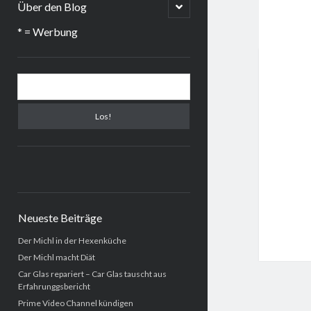
menu
open
Über den Blog
child
menu
* = Werbung
Sidebar
Suchen
Neueste Beiträge
Der Michl in der Hexenküche
Der Michl macht Diät
Car Glas repariert – Car Glas tauscht aus
Erfahrunggsbericht
Prime Video Channel kündigen