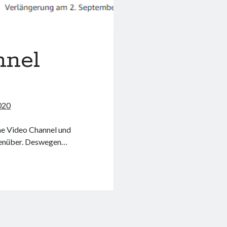
nnel
020
me Video Channel und
gegenüber. Deswegen…