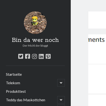
Bin da wer noch
Der Michl der bloggt
twitter
facebook
instagram
linkedin
pinterest
Startseite
open
Telekom
child
menu
Produkttest
open
Teddy das Maskottchen
child