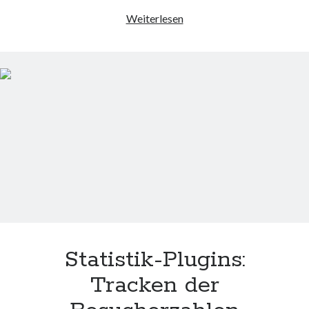
Woche
Weiterlesen
3
liegt
hinter
diesem
Blog
Statistik-Plugins:
Tracken der