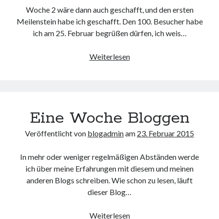
Woche 2 wäre dann auch geschafft, und den ersten
Meilenstein habe ich geschafft. Den 100. Besucher habe
ich am 25. Februar begrüßen dürfen, ich weis…
Woche
Weiterlesen
2
für
diesen
Blog
Eine Woche Bloggen
geschafft
Veröffentlicht von
blogadmin
am
23. Februar 2015
In mehr oder weniger regelmäßigen Abständen werde
ich über meine Erfahrungen mit diesem und meinen
anderen Blogs schreiben. Wie schon zu lesen, läuft
dieser Blog…
Eine
Weiterlesen