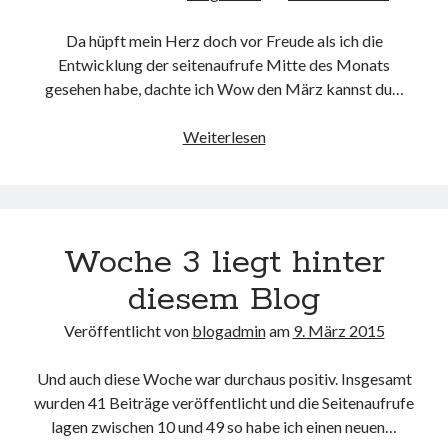
Da hüpft mein Herz doch vor Freude als ich die
Entwicklung der seitenaufrufe Mitte des Monats
gesehen habe, dachte ich Wow den März kannst du…
Neueste Kommentare
Annette Latzel
zu
ATU diesmal Lob und Tadel
1000
Weiterlesen
ᐅ Senseo Switch 2-in-1 Kaffeemaschinen: Test & Vergleich (03/2022)
Seitenaufrufe
zu
Senseo HD7892/60 Switch 2-in-1 Kaffeemaschine für Filter und
ich
Pads
sage
Es war einmal Factorio – MacFriesenjung
zu
Spieletipp: Transport
danke
Tycoon
Woche 3 liegt hinter
blogadmin
zu
Altersnachweis bei der Telekom
Synowzik
zu
Altersnachweis bei der Telekom
diesem Blog
Veröffentlicht von
blogadmin
am
9. März 2015
Und auch diese Woche war durchaus positiv. Insgesamt
wurden 41 Beiträge veröffentlicht und die Seitenaufrufe
lagen zwischen 10 und 49 so habe ich einen neuen…