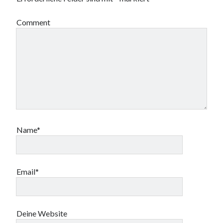
t
t
e
n
)
)
t
e
)
t
Comment
)
Name*
Email*
Deine Website