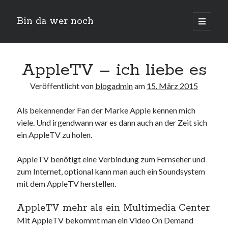
Bin da wer noch
open
primary
Sidebar
menu
Suchen
AppleTV – ich liebe es
Veröffentlicht von
blogadmin
am
15. März 2015
Als bekennender Fan der Marke Apple kennen mich
viele. Und irgendwann war es dann auch an der Zeit sich
ein AppleTV zu holen.
Neueste Beiträge
AppleTV benötigt eine Verbindung zum Fernseher und
Der Michl in der Hexenküche
zum Internet, optional kann man auch ein Soundsystem
Der Michl macht Diät
mit dem AppleTV herstellen.
Car Glas repariert – Car Glas tauscht aus Erfahrunggsbericht
Prime Video Channel kündigen
AppleTV mehr als ein Multimedia Center
Wie entkalke ich die Senseo Switch
Mit AppleTV bekommt man ein Video On Demand