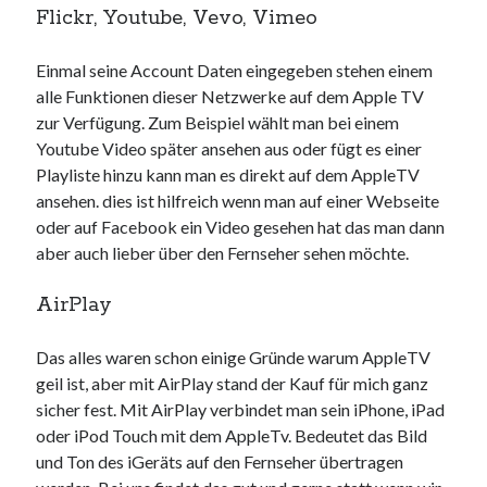
Flickr, Youtube, Vevo, Vimeo
Einmal seine Account Daten eingegeben stehen einem
alle Funktionen dieser Netzwerke auf dem Apple TV
Neueste Kommentare
zur Verfügung. Zum Beispiel wählt man bei einem
Annette Latzel
zu
ATU diesmal Lob und Tadel
Youtube Video später ansehen aus oder fügt es einer
ᐅ Senseo Switch 2-in-1 Kaffeemaschinen: Test & Vergleich (03/2022)
Playliste hinzu kann man es direkt auf dem AppleTV
zu
Senseo HD7892/60 Switch 2-in-1 Kaffeemaschine für Filter und
ansehen. dies ist hilfreich wenn man auf einer Webseite
Pads
oder auf Facebook ein Video gesehen hat das man dann
Es war einmal Factorio – MacFriesenjung
zu
Spieletipp: Transport
aber auch lieber über den Fernseher sehen möchte.
Tycoon
blogadmin
zu
Altersnachweis bei der Telekom
AirPlay
Synowzik
zu
Altersnachweis bei der Telekom
Das alles waren schon einige Gründe warum AppleTV
geil ist, aber mit AirPlay stand der Kauf für mich ganz
sicher fest. Mit AirPlay verbindet man sein iPhone, iPad
oder iPod Touch mit dem AppleTv. Bedeutet das Bild
und Ton des iGeräts auf den Fernseher übertragen