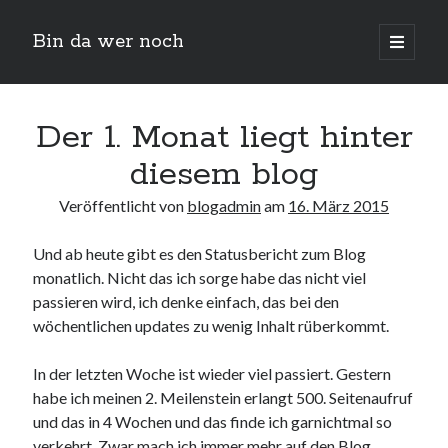
Bin da wer noch
open
primary
Sidebar
menu
Suchen
Der 1. Monat liegt hinter
diesem blog
Veröffentlicht von
blogadmin
am
16. März 2015
Und ab heute gibt es den Statusbericht zum Blog
monatlich. Nicht das ich sorge habe das nicht viel
Neueste Beiträge
passieren wird, ich denke einfach, das bei den
wöchentlichen updates zu wenig Inhalt rüberkommt.
Der Michl in der Hexenküche
Der Michl macht Diät
In der letzten Woche ist wieder viel passiert. Gestern
Car Glas repariert – Car Glas tauscht aus Erfahrunggsbericht
habe ich meinen 2. Meilenstein erlangt 500. Seitenaufruf
Prime Video Channel kündigen
und das in 4 Wochen und das finde ich garnichtmal so
Wie entkalke ich die Senseo Switch
verkehrt. Zwar mach ich immer mehr auf den Blog