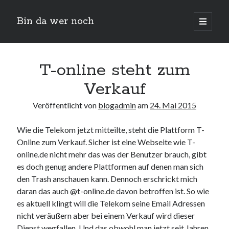
Bin da wer noch
open
primary
Sidebar
menu
Suchen
T-online steht zum
Verkauf
Veröffentlicht von
blogadmin
am
24. Mai 2015
Wie die Telekom jetzt mitteilte, steht die Plattform T-
Online zum Verkauf. Sicher ist eine Webseite wie T-
Neueste Beiträge
online.de nicht mehr das was der Benutzer brauch, gibt
es doch genug andere Plattformen auf denen man sich
Der Michl in der Hexenküche
den Trash anschauen kann. Dennoch erschrickt mich
Der Michl macht Diät
daran das auch @t-online.de davon betroffen ist. So wie
Car Glas repariert – Car Glas tauscht aus Erfahrunggsbericht
es aktuell klingt will die Telekom seine Email Adressen
Prime Video Channel kündigen
nicht veräußern aber bei einem Verkauf wird dieser
Wie entkalke ich die Senseo Switch
Dienst wegfallen. Und das obwohl man jetzt seit Jahren