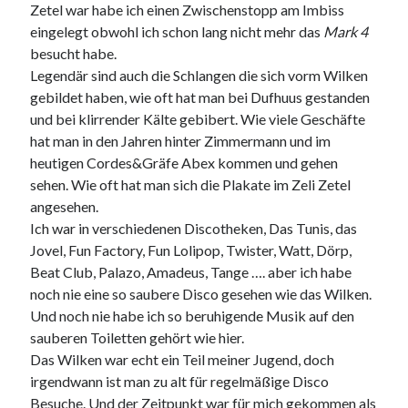
Zetel war habe ich einen Zwischenstopp am Imbiss
eingelegt obwohl ich schon lang nicht mehr das
Mark 4
besucht habe.
Legendär sind auch die Schlangen die sich vorm Wilken
gebildet haben, wie oft hat man bei Dufhuus gestanden
und bei klirrender Kälte gebibert. Wie viele Geschäfte
hat man in den Jahren hinter Zimmermann und im
heutigen Cordes&Gräfe Abex kommen und gehen
sehen. Wie oft hat man sich die Plakate im Zeli Zetel
angesehen.
Ich war in verschiedenen Discotheken, Das Tunis, das
Jovel, Fun Factory, Fun Lolipop, Twister, Watt, Dörp,
Beat Club, Palazo, Amadeus, Tange …. aber ich habe
noch nie eine so saubere Disco gesehen wie das Wilken.
Und noch nie habe ich so beruhigende Musik auf den
sauberen Toiletten gehört wie hier.
Das Wilken war echt ein Teil meiner Jugend, doch
irgendwann ist man zu alt für regelmäßige Disco
Besuche. Und der Zeitpunkt war für mich gekommen als