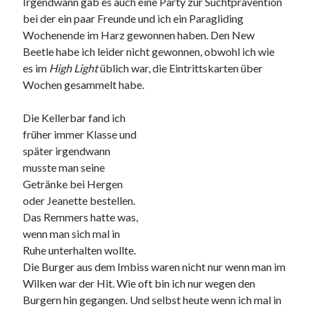
Irgendwann gab es auch eine Party zur Suchtprävention
bei der ein paar Freunde und ich ein Paragliding
Wochenende im Harz gewonnen haben. Den New
Beetle habe ich leider nicht gewonnen, obwohl ich wie
Neueste Kommentare
es im
High Light
üblich war, die Eintrittskarten über
Wochen gesammelt habe.
Annette Latzel
zu
ATU diesmal Lob und Tadel
ᐅ Senseo Switch 2-in-1 Kaffeemaschinen: Test & Vergleich (03/2022)
Die Kellerbar fand ich
zu
Senseo HD7892/60 Switch 2-in-1 Kaffeemaschine für Filter und
Pads
früher immer Klasse und
Es war einmal Factorio – MacFriesenjung
zu
Spieletipp: Transport
später irgendwann
Tycoon
musste man seine
blogadmin
zu
Altersnachweis bei der Telekom
Getränke bei Hergen
Synowzik
zu
Altersnachweis bei der Telekom
oder Jeanette bestellen.
Das Remmers hatte was,
wenn man sich mal in
Ruhe unterhalten wollte.
Die Burger aus dem Imbiss waren nicht nur wenn man im
Wilken war der Hit. Wie oft bin ich nur wegen den
Burgern hin gegangen. Und selbst heute wenn ich mal in