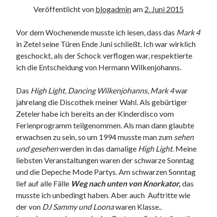
Veröffentlicht von
blogadmin
am
2. Juni 2015
Vor dem Wochenende musste ich lesen, dass das
Mark 4
in Zetel seine Türen Ende Juni schließt. Ich war wirklich
geschockt, als der Schock verflogen war, respektierte
ich die Entscheidung von Hermann Wilkenjohanns.
Das
High Light
,
Dancing Wilkenjohanns
,
Mark 4
war
jahrelang die Discothek meiner Wahl. Als gebürtiger
Zeteler habe ich bereits an der Kinderdisco vom
Ferienprogramm teilgenommen. Als man dann glaubte
erwachsen zu sein, so um 1994 musste man zum
sehen
und gesehen
werden in das damalige
High Light
. Meine
liebsten Veranstaltungen waren der schwarze Sonntag
und die Depeche Mode Partys. Am schwarzen Sonntag
lief auf alle Fälle
Weg nach unten von Knorkator,
das
musste ich unbedingt haben. Aber auch Auftritte wie
der von
DJ Sammy und Loona
waren Klasse..