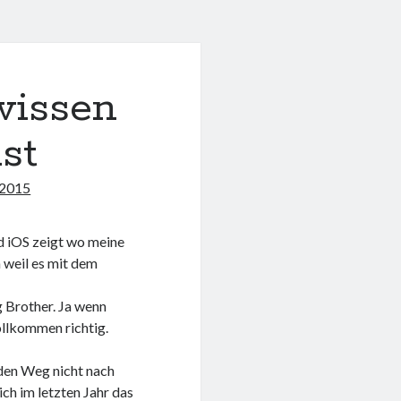
wissen
st
 2015
nd iOS zeigt wo meine
 weil es mit dem
g Brother. Ja wenn
ollkommen richtig.
 den Weg nicht nach
ch im letzten Jahr das