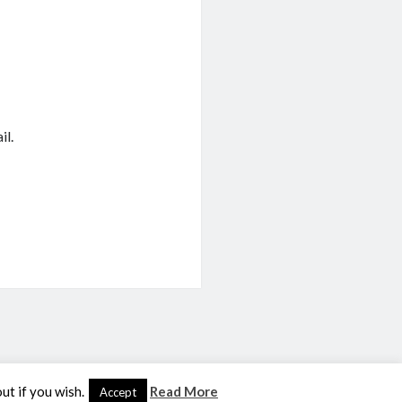
il.
ut if you wish.
Read More
Accept
te Themes