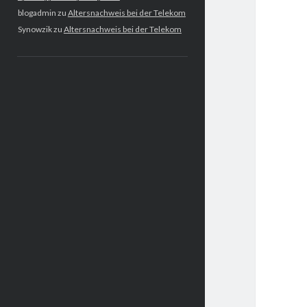
blogadmin
zu
Altersnachweis bei der Telekom
Synowzik
zu
Altersnachweis bei der Telekom