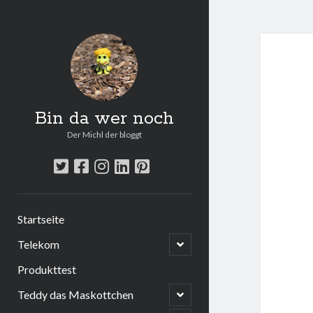
Bin da wer noch
Der Michl der bloggt
twitter
facebook
instagram
linkedin
pinterest
Startseite
open
Telekom
child
menu
Produkttest
open
Teddy das Maskottchen
child