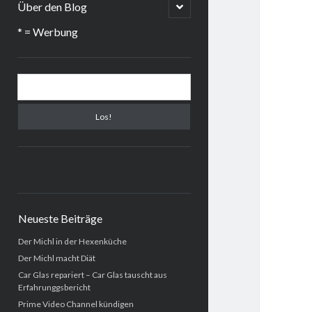
menu
open
Über den Blog
child
menu
* = Werbung
Sidebar
Suchen
Neueste Beiträge
Der Michl in der Hexenküche
Der Michl macht Diät
Car Glas repariert – Car Glas tauscht aus
Erfahrunggsbericht
Prime Video Channel kündigen