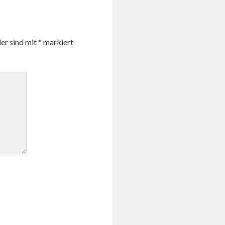
der sind mit
*
markiert