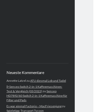
Neueste Kommentare
Annette Latzel
zu
ATU diesmal Lob und Tadel
ᐅ Senseo Switch 2-in-1 Kaffeemaschinen:
Test & Vergleich (03/2022)
zu
Senseo
HD7892/60 Switch 2-in-1 Kaffeemaschine für
Filter und Pads
Es war einmal Factorio – MacFriesenjung
zu
Spieletipp: Transport Tycoon