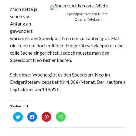
Mich hatte ja
Speedport Neo zur Miete.
schon von
Quelle: Telekom
Anfang an
gewundert
warum es den Speedport Neo nur zu kaufen gibt. Hat
die Telekom doch mit dem Endgeräteservicepaket eine
tolle Sache eingerichtet. Jedoch musste man den
Speedport Neo bisher kaufen.
Seit dieser Woche gibt es den Speedport Neo im
Endgeräteservicepaket für 4,96€/Monat. Der Kaufpreis
liegt aktuel bei 149,95€
Teilen mit:
K
K
K
K
l
l
l
l
i
i
i
i
c
c
c
c
k
k
k
k
,
,
,
e