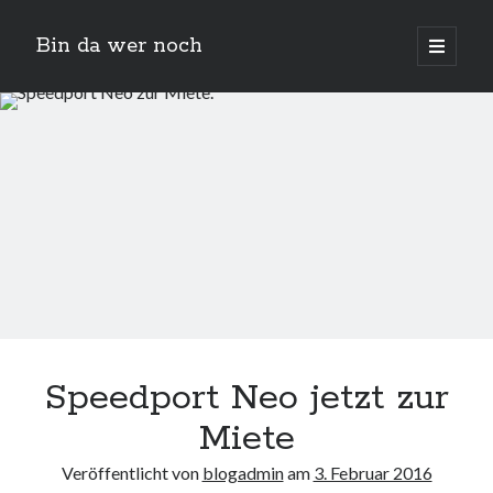
Bin da wer noch
open
primary
Sidebar
menu
Suchen
Neueste Beiträge
Der Michl in der Hexenküche
Speedport Neo jetzt zur
Der Michl macht Diät
Car Glas repariert – Car Glas tauscht aus Erfahrunggsbericht
Miete
Prime Video Channel kündigen
Wie entkalke ich die Senseo Switch
Veröffentlicht von
blogadmin
am
3. Februar 2016