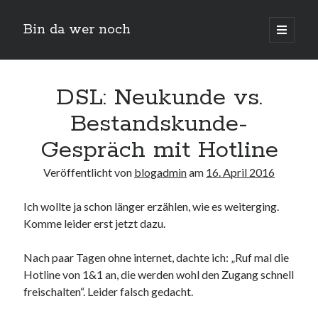
Bin da wer noch
open
primary
Sidebar
menu
Suchen
DSL: Neukunde vs.
Bestandskunde-
Gespräch mit Hotline
Veröffentlicht von
blogadmin
am
16. April 2016
Ich wollte ja schon länger erzählen, wie es weiterging.
Neueste Beiträge
Komme leider erst jetzt dazu.
Der Michl in der Hexenküche
Der Michl macht Diät
Nach paar Tagen ohne internet, dachte ich: „Ruf mal die
Car Glas repariert – Car Glas tauscht aus Erfahrunggsbericht
Hotline von 1&1 an, die werden wohl den Zugang schnell
Prime Video Channel kündigen
freischalten“. Leider falsch gedacht.
Wie entkalke ich die Senseo Switch