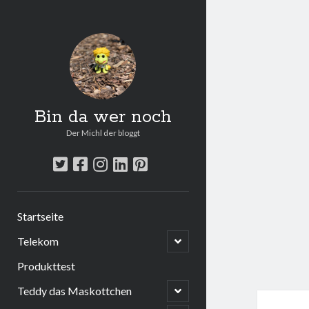
Bin da wer noch
Der Michl der bloggt
twitter
facebook
instagram
linkedin
pinterest
Startseite
open
Telekom
child
menu
Produkttest
open
Teddy das Maskottchen
child