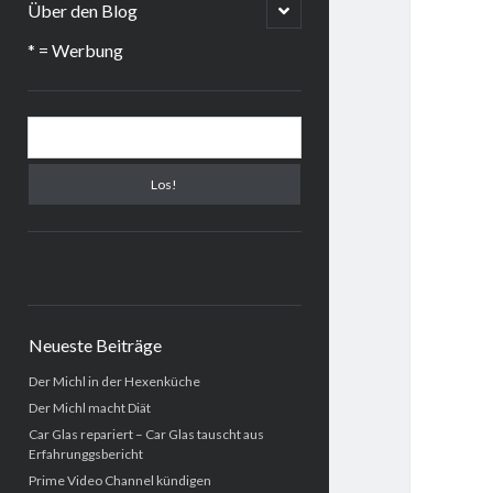
menu
open
Über den Blog
child
menu
* = Werbung
Sidebar
Suchen
Neueste Beiträge
Der Michl in der Hexenküche
Der Michl macht Diät
Car Glas repariert – Car Glas tauscht aus
Erfahrunggsbericht
Prime Video Channel kündigen