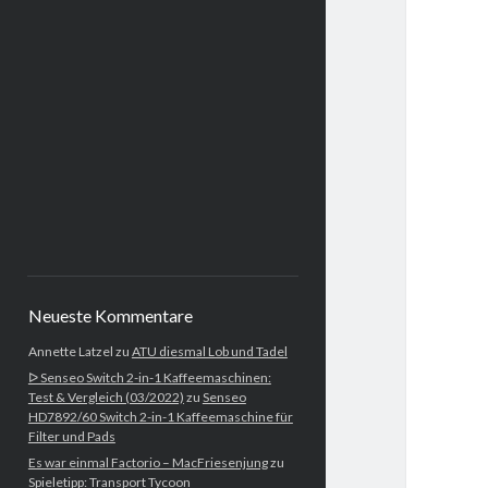
Neueste Kommentare
Annette Latzel
zu
ATU diesmal Lob und Tadel
ᐅ Senseo Switch 2-in-1 Kaffeemaschinen:
Test & Vergleich (03/2022)
zu
Senseo
HD7892/60 Switch 2-in-1 Kaffeemaschine für
Filter und Pads
Es war einmal Factorio – MacFriesenjung
zu
Spieletipp: Transport Tycoon