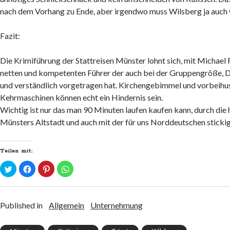
nach dem Vorhang zu Ende, aber irgendwo muss Wilsberg ja auch
Fazit:
Die Krimiführung der Stattreisen Münster lohnt sich, mit Michael 
netten und kompetenten Führer der auch bei der Gruppengröße, 
und verständlich vorgetragen hat. Kirchengebimmel und vorbeih
Kehrmaschinen können echt ein Hindernis sein.
Wichtig ist nur das man 90 Minuten laufen kaufen kann, durch die 
Münsters Altstadt und auch mit der für uns Norddeutschen stickig
Teilen mit:
K
K
K
K
l
l
l
l
i
i
i
i
c
c
c
c
k
k
k
k
,
,
,
e
u
u
u
n
Published in
Allgemein
Unternehmung
m
m
m
,
ü
a
a
u
b
u
u
m
e
f
f
a