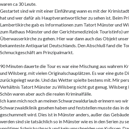
waren ca 30 Leute.
Gestartet sind wir mit einer Einführung wann es mit der Krimista
hat und wer dafür als Hauptverantwortlicher zu sehen ist. Beim Pr
Lambertikirche gab es Informationen zum Tatort Münster und Wil
zum Rathaus Münster und der Gerichtsmedizin(ok Touristinfo) u
Überwasserkirche zu gehen. Hier war dann auch das Objekt unser
bekannteste Antiquariat Deutschlands. Den Abschluß fand die To
Schmuckgeschäft am Prinzipalmarkt.
90 Minuten dauerte die Tour es war eine Mischung aus wahrem Kri
und Wilsberg. mit vielen Originalschauplätzen. Es war eine gute Di
zurückgelegt wurde. Und das Wetter spielte bestens mit. Mir per
Verhältnis Tatort Münster zu Wilsberg nicht gut genug. Wilsberg
Schön waren aber auch die realen Kriminalfälle.
Ich kann mich noch an meinen Schwarzwaldurlaub erinnern wo wir 
Schwarzwaldklinik gesehen haben und feststellen musste das in de
geschummelt wird. Dies ist in Münster anders, außer das Gebäu
werden sind sie tatsächlich so in Münster wie es in den Serien zu se
unnötiges Schnickschnack und kein umschneiden von Kulissen. Das