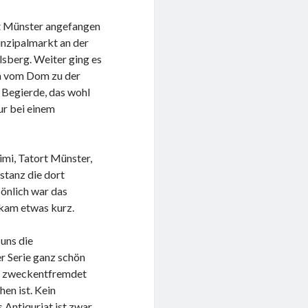
dt Münster angefangen
inzipalmarkt an der
sberg. Weiter ging es
m vom Dom zu der
 Begierde, das wohl
ur bei einem
mi, Tatort Münster,
stanz die dort
sönlich war das
 kam etwas kurz.
uns die
r Serie ganz schön
de zweckentfremdet
hen ist. Kein
 Antiquriat ist zwar