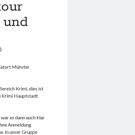
tour
 und
6
Tatort Münster
ereich Krimi, dies ist
zu Krimi Hauptstadt
 war es dann auch klar
 ohne Anmeldung
e. In unser Gruppe