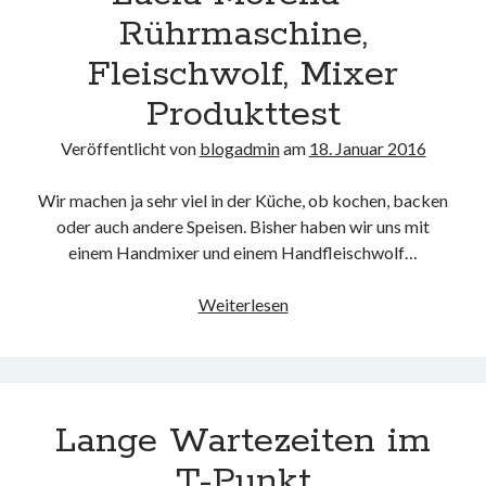
Rührmaschine,
Fleischwolf, Mixer
Produkttest
Veröffentlicht von
blogadmin
am
18. Januar 2016
Wir machen ja sehr viel in der Küche, ob kochen, backen
oder auch andere Speisen. Bisher haben wir uns mit
einem Handmixer und einem Handfleischwolf…
Lucia
Weiterlesen
Morena
–
Rührmaschine,
Fleischwolf,
Lange Wartezeiten im
Mixer
Produkttest
T-Punkt