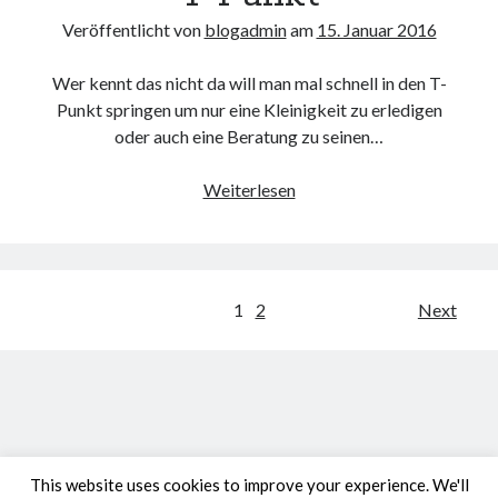
Veröffentlicht von
blogadmin
am
15. Januar 2016
Wer kennt das nicht da will man mal schnell in den T-
Punkt springen um nur eine Kleinigkeit zu erledigen
oder auch eine Beratung zu seinen…
Lange
Weiterlesen
Wartezeiten
im
T-
Punkt
Beitragsnavigation
1
2
Next
This website uses cookies to improve your experience. We'll