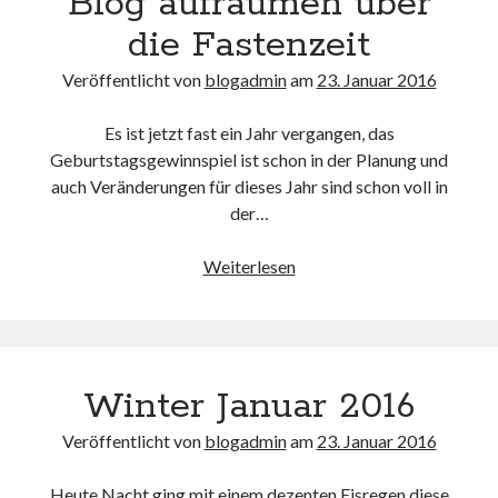
Blog aufräumen über
die Fastenzeit
Veröffentlicht von
blogadmin
am
23. Januar 2016
Es ist jetzt fast ein Jahr vergangen, das
Geburtstagsgewinnspiel ist schon in der Planung und
auch Veränderungen für dieses Jahr sind schon voll in
der…
Blog
Weiterlesen
aufräumen
über
die
Fastenzeit
Winter Januar 2016
Veröffentlicht von
blogadmin
am
23. Januar 2016
Heute Nacht ging mit einem dezenten Eisregen diese