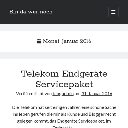
Bin da wer noch
open
primary
Sidebar
menu
Suchen
Monat:
Januar 2016
Telekom Endgeräte
Servicepaket
Neueste Beiträge
Veröffentlicht von
blogadmin
am
31. Januar 2016
Der Michl in der Hexenküche
Der Michl macht Diät
Die Telekom hat seit einigen Jahren eine schöne Sache
Car Glas repariert – Car Glas tauscht aus Erfahrunggsbericht
ins leben gerufen die mir als Kunde und Blogger recht
Prime Video Channel kündigen
gelegen kommt, das Endgeräte Servicepaket. Im
Wie entkalke ich die Senseo Switch
Endgeräte…