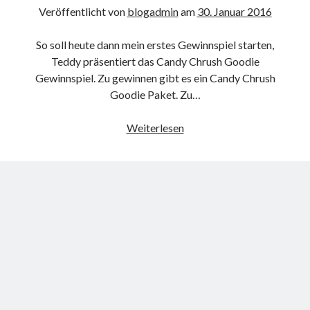
Veröffentlicht von
blogadmin
am
30. Januar 2016
So soll heute dann mein erstes Gewinnspiel starten,
Teddy präsentiert das Candy Chrush Goodie
Neueste Kommentare
Gewinnspiel. Zu gewinnen gibt es ein Candy Chrush
Annette Latzel
zu
ATU diesmal Lob und Tadel
Goodie Paket. Zu…
ᐅ Senseo Switch 2-in-1 Kaffeemaschinen: Test & Vergleich (03/2022)
zu
Senseo HD7892/60 Switch 2-in-1 Kaffeemaschine für Filter und
Gewinnspiel:
Weiterlesen
Pads
Candy
Es war einmal Factorio – MacFriesenjung
zu
Spieletipp: Transport
Crush
Tycoon
Goodies
blogadmin
zu
Altersnachweis bei der Telekom
Synowzik
zu
Altersnachweis bei der Telekom