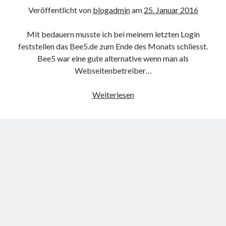
Veröffentlicht von
blogadmin
am
25. Januar 2016
Mit bedauern musste ich bei meinem letzten Login
feststellen das Bee5.de zum Ende des Monats schliesst.
Bee5 war eine gute alternative wenn man als
Webseitenbetreiber…
Bee
Weiterlesen
5
schliesst
zum
31.01.2016