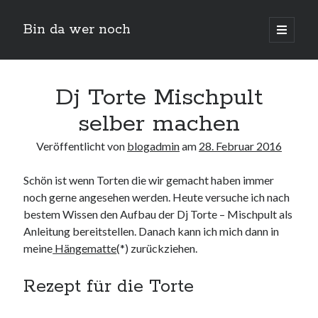
Bin da wer noch
open
primary
Sidebar
menu
Suchen
Dj Torte Mischpult
selber machen
Veröffentlicht von
blogadmin
am
28. Februar 2016
Schön ist wenn Torten die wir gemacht haben immer
noch gerne angesehen werden. Heute versuche ich nach
Neueste Beiträge
bestem Wissen den Aufbau der Dj Torte – Mischpult als
Anleitung bereitstellen. Danach kann ich mich dann in
Der Michl in der Hexenküche
meine
Hängematte
(*) zurückziehen.
Der Michl macht Diät
Car Glas repariert – Car Glas tauscht aus Erfahrunggsbericht
Rezept für die Torte
Prime Video Channel kündigen
Wie entkalke ich die Senseo Switch