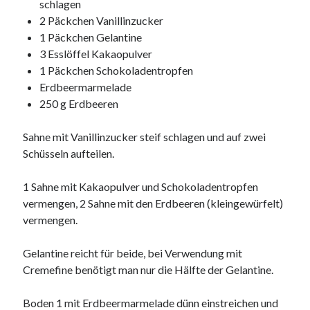
schlagen
2 Päckchen Vanillinzucker
1 Päckchen Gelantine
3 Esslöffel Kakaopulver
Neueste Kommentare
1 Päckchen Schokoladentropfen
Erdbeermarmelade
Annette Latzel
zu
ATU diesmal Lob und Tadel
250 g Erdbeeren
ᐅ Senseo Switch 2-in-1 Kaffeemaschinen: Test & Vergleich (03/2022)
zu
Senseo HD7892/60 Switch 2-in-1 Kaffeemaschine für Filter und
Pads
Sahne mit Vanillinzucker steif schlagen und auf zwei
Es war einmal Factorio – MacFriesenjung
zu
Spieletipp: Transport
Schüsseln aufteilen.
Tycoon
blogadmin
zu
Altersnachweis bei der Telekom
1 Sahne mit Kakaopulver und Schokoladentropfen
Synowzik
zu
Altersnachweis bei der Telekom
vermengen, 2 Sahne mit den Erdbeeren (kleingewürfelt)
vermengen.
Gelantine reicht für beide, bei Verwendung mit
Cremefine benötigt man nur die Hälfte der Gelantine.
Boden 1 mit Erdbeermarmelade dünn einstreichen und