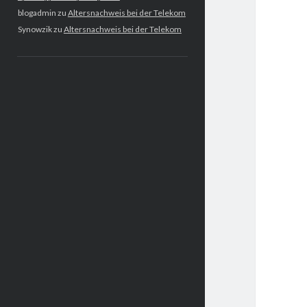
blogadmin
zu
Altersnachweis bei der Telekom
Synowzik
zu
Altersnachweis bei der Telekom