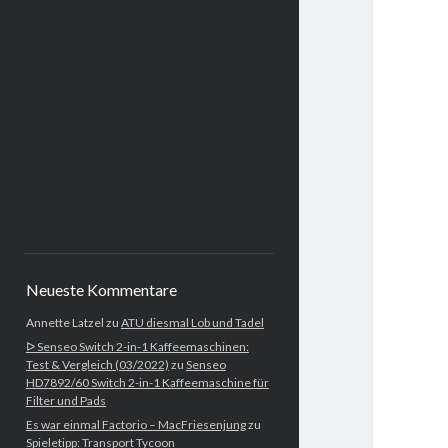
Neueste Kommentare
Annette Latzel
zu
ATU diesmal Lob und Tadel
ᐅ Senseo Switch 2-in-1 Kaffeemaschinen:
Test & Vergleich (03/2022)
zu
Senseo
HD7892/60 Switch 2-in-1 Kaffeemaschine für
Filter und Pads
Es war einmal Factorio – MacFriesenjung
zu
Spieletipp: Transport Tycoon