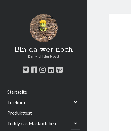
Bin da wer noch
Der Michl der bloggt
twitter
facebook
instagram
linkedin
pinterest
Startseite
open
Telekom
child
menu
Produkttest
open
Teddy das Maskottchen
child