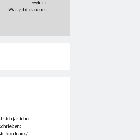
Weiter »
Was gibt es neues
 sich ja sicher
schrieben:
esh-bordeaux/