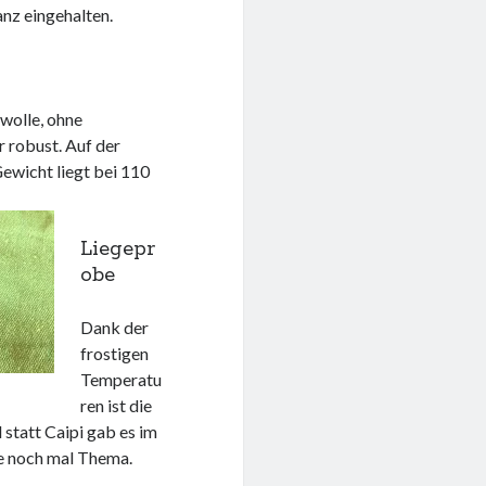
anz eingehalten.
olle, ohne
r robust. Auf der
Gewicht liegt bei 110
Liegepr
obe
Dank der
frostigen
Temperatu
ren ist die
 statt Caipi gab es im
e noch mal Thema.