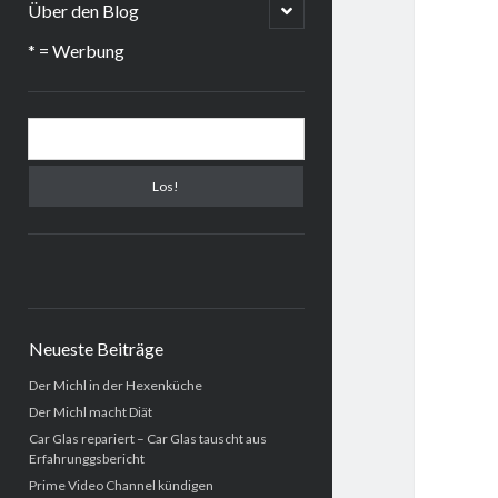
menu
open
Über den Blog
child
menu
* = Werbung
Sidebar
Suchen
Neueste Beiträge
Der Michl in der Hexenküche
Der Michl macht Diät
Car Glas repariert – Car Glas tauscht aus
Erfahrunggsbericht
Prime Video Channel kündigen