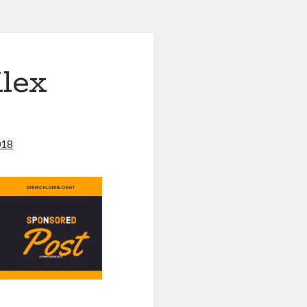
ilex
018