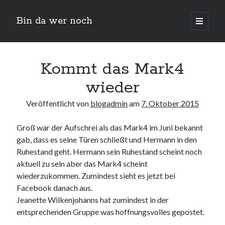
Bin da wer noch
open
primary
Sidebar
menu
Suchen
Kommt das Mark4
wieder
Veröffentlicht von
blogadmin
am
7. Oktober 2015
Groß war der Aufschrei als das Mark4 im Juni bekannt
gab, dass es seine Türen schließt und Hermann in den
Neueste Beiträge
Ruhestand geht. Hermann sein Ruhestand scheint noch
aktuell zu sein aber das Mark4 scheint
Der Michl in der Hexenküche
wiederzukommen. Zumindest sieht es jetzt bei
Der Michl macht Diät
Facebook danach aus.
Car Glas repariert – Car Glas tauscht aus Erfahrunggsbericht
Jeanette Wilkenjohanns hat zumindest in der
Prime Video Channel kündigen
entsprechenden Gruppe was hoffnungsvolles gepostet.
Wie entkalke ich die Senseo Switch