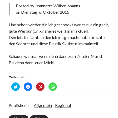
Posted by
Jeannette Wilkenjohanns
on
Dienstag, 6. Oktober 2015
Und schon wieder bin ich geschockt war es nur ein gack,
gute Werbung, nix näheres weiß man aktuell.
Den letzten Umbau den ich mitgemacht habe brachte
den Scooter und diese Plastik Skulptur im mainteil.
Schauen wir mal, wenn denn dann zum Zeteler Markt.
Bis denn dann, euer Michl
Teilen mit:
K
K
K
K
l
l
l
l
i
i
i
i
c
c
c
c
k
k
k
k
,
,
,
e
u
u
u
n
Published in
Allgemein
Regional
m
m
m
,
ü
a
a
u
b
u
u
m
e
f
f
a