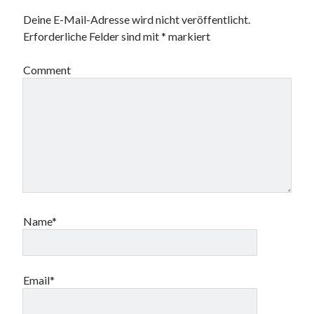
ö
ö
e
g
f
f
ö
e
Deine E-Mail-Adresse wird nicht veröffentlicht.
f
f
f
ö
n
n
f
f
Erforderliche Felder sind mit
*
markiert
e
e
n
f
t
t
e
n
)
)
t
e
)
t
Comment
)
Name*
Email*