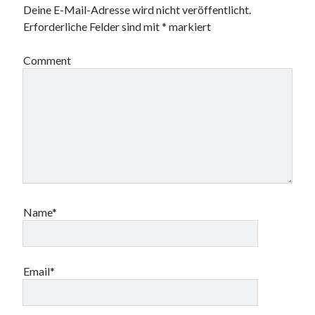
n
n
f
f
Deine E-Mail-Adresse wird nicht veröffentlicht.
e
e
n
f
t
t
e
n
Erforderliche Felder sind mit
*
markiert
)
)
t
e
)
t
)
Comment
Name*
Email*