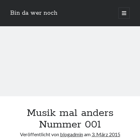
Bin da wer noch
open
primary
Sidebar
menu
Suchen
Neueste Beiträge
Der Michl in der Hexenküche
Musik mal anders
Der Michl macht Diät
Car Glas repariert – Car Glas tauscht aus Erfahrunggsbericht
Nummer 001
Prime Video Channel kündigen
Wie entkalke ich die Senseo Switch
Veröffentlicht von
blogadmin
am
3. März 2015