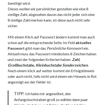
benötigt wird.
Dieses wollen wir persönlicher gestalten wie eine 8
stellige Zahl, abgesehen davon das nicht jeder sich eine
8 stellige Zahl merken kann, ist diese auch nicht sehr
Neueste Kommentare
sicher.
Annette Latzel
zu
ATU diesmal Lob und Tadel
ᐅ Senseo Switch 2-in-1 Kaffeemaschinen: Test & Vergleich (03/2022)
Mit einem Klick auf Passwort ändern kommt man auch
zu
Senseo HD7892/60 Switch 2-in-1 Kaffeemaschine für Filter und
schon auf die entsprechende Seite. Im Feld
aktuelles
Pads
Passwort
gibt man das
Persönliche Kennwort
ein.
Es war einmal Factorio – MacFriesenjung
zu
Spieletipp: Transport
Aktuell muss das Passwort mindestens 8 Zeichen haben
Tycoon
und zwei der folgenden Kriterien haben:
Zahl,
blogadmin
zu
Altersnachweis bei der Telekom
Großbuchstabe, Kleinbuchstabe Sonderzeichen.
Synowzik
zu
Altersnachweis bei der Telekom
Nach einem klick auf weiter kommt ein Erfolgshinweis
oder auch nicht, falls nicht wird einem ein Hinweis in Rot
angezeigt wo der Fehler ist.
TIPP:
Ich habe mir angewöhnt, den
Anfangsbuchstaben groß zu wählen dann paar