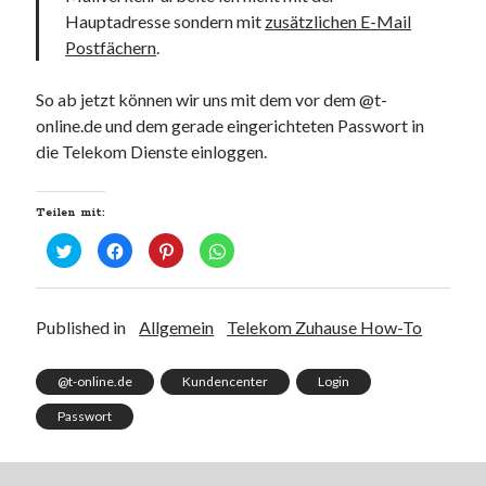
Hauptadresse sondern mit
zusätzlichen E-Mail
Postfächern
.
So ab jetzt können wir uns mit dem vor dem @t-
online.de und dem gerade eingerichteten Passwort in
die Telekom Dienste einloggen.
Teilen mit:
K
K
K
K
l
l
l
l
i
i
i
i
c
c
c
c
k
k
k
k
,
,
,
e
u
u
u
n
Published in
Allgemein
Telekom Zuhause How-To
m
m
m
,
ü
a
a
u
b
u
u
m
e
f
f
a
@t-online.de
Kundencenter
Login
r
F
P
u
T
a
i
f
w
c
n
W
Passwort
i
e
t
h
t
b
e
a
t
o
r
t
e
o
e
s
r
k
s
A