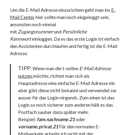
Um die E-Mail Adresse einzurichten geht man ins
E-
Mail Center
hier sollte man noch eingeloggt sein,
ansonsten noch einmal
mit
Zugangsnummer
und
Persönliche
Kennwort
einloggen. Da es das erste Login ist einfach
den Assistenten durchlaufen und fertig ist die E-Mail
Adresse.
TIPP:
Wenn man die t-online
E-Mail Adresse
nutzen
möchte, richtet man sich als
Hauptadresse eine einfache E-Mail Adresse ein
aber gibt diese nicht bekannt und verwendet sie
ausser für das Login nirgends. Zum einen ist das
Login so noch sicherer zum anderen hält es das
Postfach sauber dazu später mehr.
Beispiel:
fam.nachname.21
oder
vorname.privat.21
Für den normalen E-
Mailverkehr arbeite ich nicht mit der