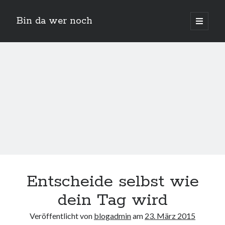
Bin da wer noch
open
primary
Sidebar
menu
Suchen
Neueste Beiträge
Der Michl in der Hexenküche
Entscheide selbst wie
Der Michl macht Diät
Car Glas repariert – Car Glas tauscht aus Erfahrunggsbericht
dein Tag wird
Prime Video Channel kündigen
Wie entkalke ich die Senseo Switch
Veröffentlicht von
blogadmin
am
23. März 2015