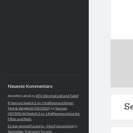
Neueste Kommentare
Annette Latzel
zu
ATU diesmal Lob und Tadel
ᐅ Senseo Switch 2-in-1 Kaffeemaschinen:
S
Test & Vergleich (03/2022)
zu
Senseo
HD7892/60 Switch 2-in-1 Kaffeemaschine für
Filter und Pads
Es war einmal Factorio – MacFriesenjung
zu
Spieletipp: Transport Tycoon