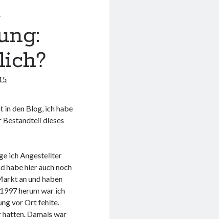
d
ung:
lich?
15
t in den Blog, ich habe
r Bestandteil dieses
ge ich Angestellter
nd habe hier auch noch
 Markt an und haben
 1997 herum war ich
ng vor Ort fehlte.
r hatten. Damals war