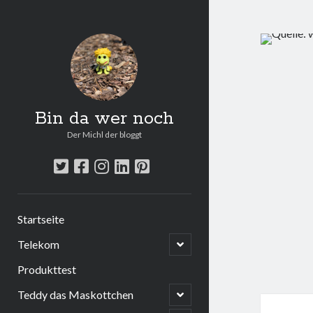
Bin da wer noch
Der Michl der bloggt
twitter
facebook
instagram
linkedin
pinterest
Startseite
open
Telekom
child
menu
Produkttest
open
Teddy das Maskottchen
child