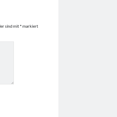
der sind mit
*
markiert