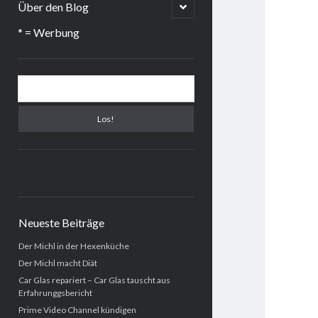
menu
open
Über den Blog
child
menu
* = Werbung
Sidebar
Suchen
Neueste Beiträge
Der Michl in der Hexenküche
Der Michl macht Diät
Car Glas repariert – Car Glas tauscht aus
Erfahrunggsbericht
Prime Video Channel kündigen