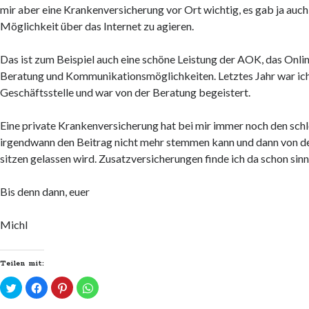
mir aber eine Krankenversicherung vor Ort wichtig, es gab ja auch 
Möglichkeit über das Internet zu agieren.
Das ist zum Beispiel auch eine schöne Leistung der AOK, das Online
Beratung und Kommunikationsmöglichkeiten. Letztes Jahr war ich 
Geschäftsstelle und war von der Beratung begeistert.
Eine private Krankenversicherung hat bei mir immer noch den sch
irgendwann den Beitrag nicht mehr stemmen kann und dann von d
sitzen gelassen wird. Zusatzversicherungen finde ich da schon sinn
Bis denn dann, euer
Michl
Teilen mit:
K
K
K
K
l
l
l
l
i
i
i
i