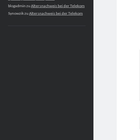
blogadmin
zu
Altersnachweis bei der Telekom
Synowzik
zu
Altersnachweis bei der Telekom