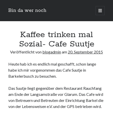
Bin da wer noch
open
primary
Sidebar
menu
Suchen
Kaffee trinken mal
Sozial- Cafe Suutje
Veröffentlicht von
blogadmin
am
20. September 2015
Heute hab ich es endlich mal geschafft, schon lange
habe ich mir vorgenommen das Cafe Suutje in
Neueste Beiträge
Barkelerbusch zu besuchen.
Der Michl in der Hexenküche
Das Suutje liegt gegenüber dem Restaurant Rauchfang
Der Michl macht Diät
am Ende der Langsamstraße vor Glarum. Das Cafe wird
Car Glas repariert – Car Glas tauscht aus Erfahrunggsbericht
von Betreuern und Betreuten der Einrichtung Barkel die
Prime Video Channel kündigen
von der Lebensweisen e.V. und der GPS betrieben wird.
Wie entkalke ich die Senseo Switch