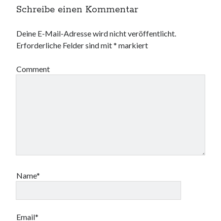
e
e
g
r
ö
ö
e
g
Schreibe einen Kommentar
f
f
ö
e
f
f
f
ö
n
n
f
f
e
e
n
f
Deine E-Mail-Adresse wird nicht veröffentlicht.
t
t
e
n
)
)
t
e
Erforderliche Felder sind mit
*
markiert
)
t
)
Comment
Name*
Email*