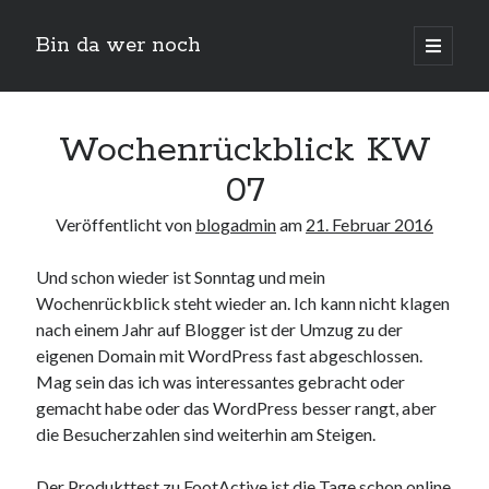
Bin da wer noch
open
primary
Sidebar
menu
Suchen
Wochenrückblick KW
07
Veröffentlicht von
blogadmin
am
21. Februar 2016
Und schon wieder ist Sonntag und mein
Wochenrückblick steht wieder an. Ich kann nicht klagen
Neueste Beiträge
nach einem Jahr auf Blogger ist der Umzug zu der
eigenen Domain mit WordPress fast abgeschlossen.
Der Michl in der Hexenküche
Mag sein das ich was interessantes gebracht oder
Der Michl macht Diät
gemacht habe oder das WordPress besser rangt, aber
Car Glas repariert – Car Glas tauscht aus Erfahrunggsbericht
die Besucherzahlen sind weiterhin am Steigen.
Prime Video Channel kündigen
Wie entkalke ich die Senseo Switch
Der Produkttest zu FootActive ist die Tage schon online