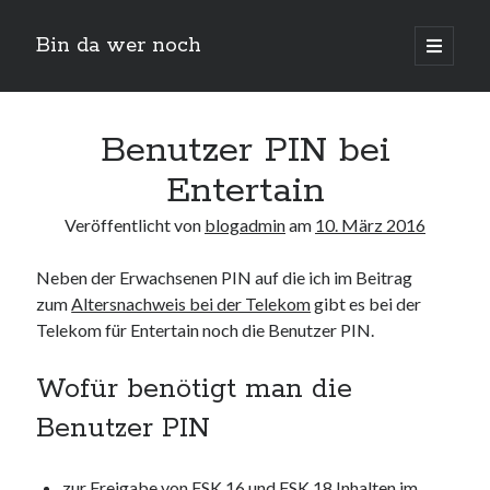
Bin da wer noch
open
primary
Sidebar
menu
Suchen
Benutzer PIN bei
Entertain
Veröffentlicht von
blogadmin
am
10. März 2016
Neben der Erwachsenen PIN auf die ich im Beitrag
zum
Altersnachweis bei der Telekom
gibt es bei der
Neueste Beiträge
Telekom für Entertain noch die Benutzer PIN.
Der Michl in der Hexenküche
Wofür benötigt man die
Der Michl macht Diät
Car Glas repariert – Car Glas tauscht aus Erfahrunggsbericht
Benutzer PIN
Prime Video Channel kündigen
Wie entkalke ich die Senseo Switch
zur Freigabe von FSK 16 und FSK 18 Inhalten im