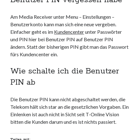
Benutzer PIN vergessen habe
Am Media Receiver unter Menu – Einstellungen –
Benutzerkonto kann man sich eine neue vergeben.
Neueste Kommentare
Einfacher geht es im
Kundencenter
unter Passwörter
und PIN hier bei Benutzer PIN auf Benutzer PIN
Annette Latzel
zu
ATU diesmal Lob und Tadel
ändern. Statt der bisherigen PIN gibt man das Passwort
ᐅ Senseo Switch 2-in-1 Kaffeemaschinen: Test & Vergleich (03/2022)
fürs Kundencenter ein.
zu
Senseo HD7892/60 Switch 2-in-1 Kaffeemaschine für Filter und
Pads
Es war einmal Factorio – MacFriesenjung
zu
Spieletipp: Transport
Wie schalte ich die Benutzer
Tycoon
PIN ab
blogadmin
zu
Altersnachweis bei der Telekom
Synowzik
zu
Altersnachweis bei der Telekom
Die Benutzer PIN kann nicht abgeschaltet werden, die
Telekom hält sich star an die gesetzlichen Vorgaben. Ein
Einlenken ist auch nicht in Sicht seit T-Online Vision
bitten die Kunden darum und es ist nichts passiert.
Teilen mit: