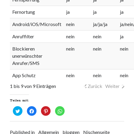
Fernortung
ja
ja
ja
Android/iOS/Microsoft
nein
ja/ja/ja
ja/nein
Anruffilter
nein
nein
ja
Blockieren
nein
nein
nein
unerwünschter
Anrufer/SMS
App Schutz
nein
nein
nein
1 bis 9 von 9 Einträgen
Zurück
Weiter
Teilen mit:
K
K
K
K
l
l
l
l
i
i
i
i
c
c
c
c
k
k
k
k
,
,
,
e
u
u
u
n
Published in
Allgemein
bloggen
Nischenseite