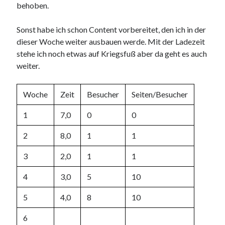
behoben.
Sonst habe ich schon Content vorbereitet, den ich in der
dieser Woche weiter ausbauen werde. Mit der Ladezeit
stehe ich noch etwas auf Kriegsfuß aber da geht es auch
weiter.
Woche
Zeit
Besucher
Seiten/Besucher
1
7,0
0
0
2
8,0
1
1
3
2,0
1
1
4
3,0
5
10
5
4,0
8
10
6