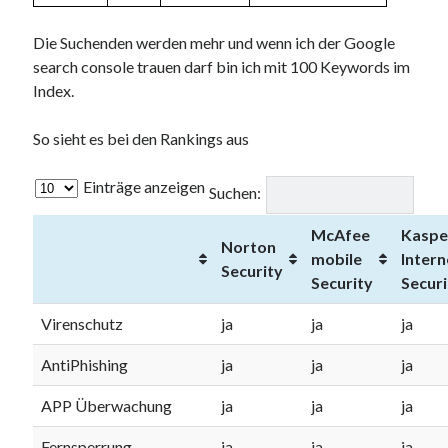
Die Suchenden werden mehr und wenn ich der Google
search console trauen darf bin ich mit 100 Keywords im
Index.
Neueste Kommentare
Annette Latzel
zu
ATU diesmal Lob und Tadel
So sieht es bei den Rankings aus
ᐅ Senseo Switch 2-in-1 Kaffeemaschinen: Test & Vergleich (03/2022)
zu
Senseo HD7892/60 Switch 2-in-1 Kaffeemaschine für Filter und
Einträge anzeigen
Suchen:
Pads
Es war einmal Factorio – MacFriesenjung
zu
Spieletipp: Transport
McAfee
Kaspe
Tycoon
Norton
mobile
Intern
blogadmin
zu
Altersnachweis bei der Telekom
Security
Security
Securi
Synowzik
zu
Altersnachweis bei der Telekom
Virenschutz
ja
ja
ja
AntiPhishing
ja
ja
ja
APP Überwachung
ja
ja
ja
Fernsperrung
ja
ja
ja