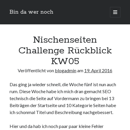
Bin da wer noch
open
primary
Sidebar
menu
Suchen
Nischenseiten
Challenge Rückblick
KW05
Veröffentlicht von
blogadmin
am
19. April 2016
Das ging ja wieder schnell, die Woche fünf ist nun auch
Neueste Beiträge
rum. Diese Woche habe ich mich dran gemacht SEO
Der Michl in der Hexenküche
technisch die Seite auf Vordermann zu bringen bei 13
Der Michl macht Diät
Beiträgen der Startseite und 10 Kategorie Seiten habe
Car Glas repariert – Car Glas tauscht aus Erfahrunggsbericht
ich schonmal Titel und Beschreibung nachgebessert.
Prime Video Channel kündigen
Wie entkalke ich die Senseo Switch
Hier und da hab ich noch paar paar kleine Fehler