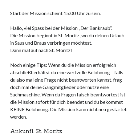
Start der Mission scheint 15:00 Uhr zu sein.
Hallo, viel Spass bei der Mission „Der Bankraub“.
Neueste Kommentare
Die Mission beginnt in St. Moritz, wo du deinen Urlaub
Annette Latzel
zu
ATU diesmal Lob und Tadel
in Saus und Braus verbringen möchtest.
ᐅ Senseo Switch 2-in-1 Kaffeemaschinen: Test & Vergleich (03/2022)
Dann mal auf nach St. Moritz!
zu
Senseo HD7892/60 Switch 2-in-1 Kaffeemaschine für Filter und
Pads
Noch einige Tips: Wenn du die Mission erfolgreich
Es war einmal Factorio – MacFriesenjung
zu
Spieletipp: Transport
abschließt erhältst du eine wertvolle Belohnung – falls
Tycoon
du also mal eine Frage nicht beantworten kannst, frag
blogadmin
zu
Altersnachweis bei der Telekom
doch mal deine Gangmitglieder oder nutze eine
Synowzik
zu
Altersnachweis bei der Telekom
Suchmaschine. Wenn du Fragen falsch beantwortest ist
die Mission sofort für dich beendet und du bekommst
KEINE Belohnung. Die Mission kann nicht neu gestartet
werden.
Ankunft St. Moritz