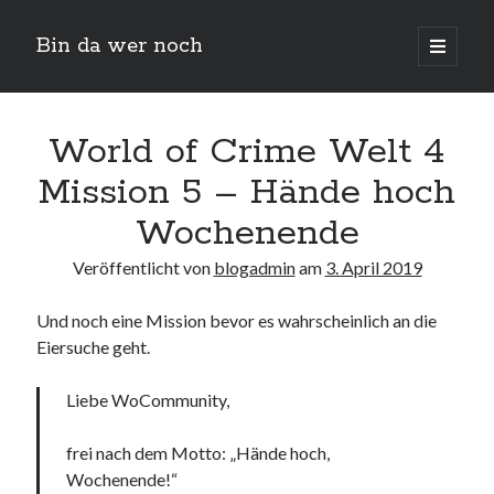
Bin da wer noch
open
primary
Sidebar
menu
Suchen
World of Crime Welt 4
Mission 5 – Hände hoch
Wochenende
Veröffentlicht von
blogadmin
am
3. April 2019
Und noch eine Mission bevor es wahrscheinlich an die
Neueste Beiträge
Eiersuche geht.
Der Michl in der Hexenküche
Der Michl macht Diät
Liebe WoCommunity,
Car Glas repariert – Car Glas tauscht aus Erfahrunggsbericht
Prime Video Channel kündigen
frei nach dem Motto: „Hände hoch,
Wie entkalke ich die Senseo Switch
Wochenende!“