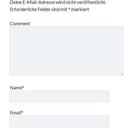
Deine E-Mail-Adresse wird nicht veröffentlicht.
f
f
f
ö
n
n
f
f
Erforderliche Felder sind mit
*
markiert
e
e
n
f
t
t
e
n
)
)
t
e
)
t
Comment
)
Name*
Email*