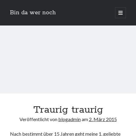
Bin da wer noch
open
primary
Sidebar
menu
Suchen
Neueste Beiträge
Der Michl in der Hexenküche
Traurig traurig
Der Michl macht Diät
Car Glas repariert – Car Glas tauscht aus Erfahrunggsbericht
Veröffentlicht von
blogadmin
am
2. März 2015
Prime Video Channel kündigen
Wie entkalke ich die Senseo Switch
Nach bestimmt über 15 Jahren geht meine 1. geliebte