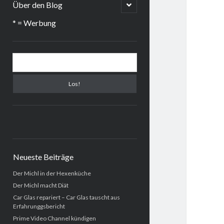
menu
open
Über den Blog
child
menu
* = Werbung
Sidebar
Suchen
Neueste Beiträge
Der Michl in der Hexenküche
Der Michl macht Diät
Car Glas repariert – Car Glas tauscht aus
Erfahrunggsbericht
Prime Video Channel kündigen