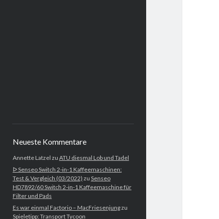
Neueste Kommentare
Annette Latzel
zu
ATU diesmal Lob und Tadel
ᐅ Senseo Switch 2-in-1 Kaffeemaschinen:
Test & Vergleich (03/2022)
zu
Senseo
HD7892/60 Switch 2-in-1 Kaffeemaschine für
Filter und Pads
Es war einmal Factorio – MacFriesenjung
zu
Spieletipp: Transport Tycoon