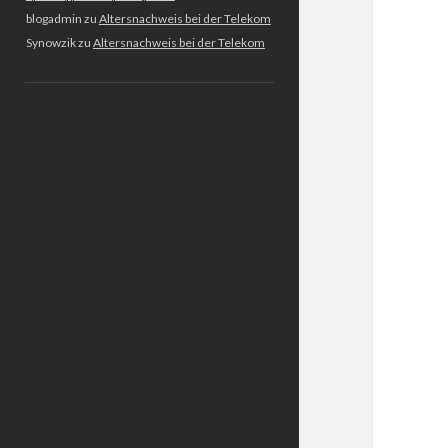
blogadmin
zu
Altersnachweis bei der Telekom
Synowzik
zu
Altersnachweis bei der Telekom