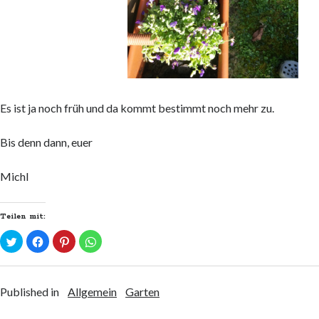
Es ist ja noch früh und da kommt bestimmt noch mehr zu.
Bis denn dann, euer
Michl
Teilen mit:
K
K
K
K
l
l
l
l
i
i
i
i
c
c
c
c
k
k
k
k
,
,
,
e
u
u
u
n
Published in
Allgemein
Garten
m
m
m
,
ü
a
a
u
b
u
u
m