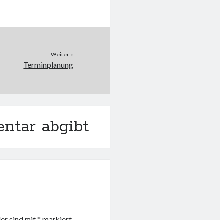
Weiter »
Terminplanung
ntar abgibt
der sind mit
*
markiert