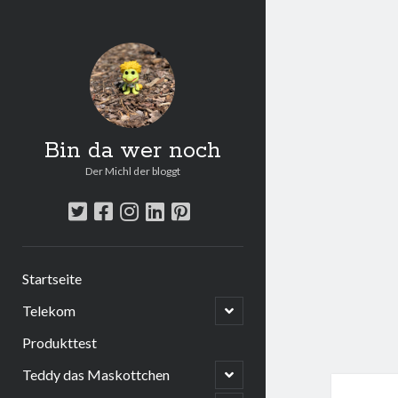
Bin da wer noch
Der Michl der bloggt
twitter
facebook
instagram
linkedin
pinterest
Startseite
open
Telekom
child
menu
Produkttest
open
Teddy das Maskottchen
child