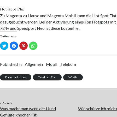
Hot Spot Flat
Zu Magenta zu Hause und Magenta Mobil kann die Hot Spot Flat 
dazugebucht werden. Bei der Aktivierung eines Fon Hotspots mi
724v und Speedport Neo ist diese kostenfrei.
Teilen mit:
K
K
K
K
l
l
l
l
i
i
i
i
c
c
c
c
k
k
k
k
,
,
,
e
u
u
u
n
Published in
Allgemein
Mobil
Telekom
m
m
m
,
ü
a
a
u
b
u
u
m
e
f
f
a
Datenvolumen
Telekom Fon
WLAN
r
F
P
u
T
a
i
f
w
c
n
W
i
e
t
h
t
b
e
a
t
o
r
t
e
o
e
s
r
k
s
A
« Zurück
z
z
t
p
u
u
z
p
Was macht man wenn der Hund
Wie schütze ich mich
t
t
u
z
e
e
t
u
Geflügelknochen ißt
i
i
e
t