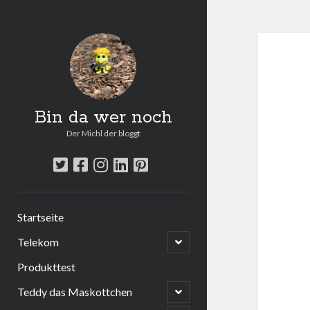
Bin da wer noch
Der Michl der bloggt
twitter
facebook
instagram
linkedin
pinterest
Startseite
open
Telekom
child
menu
Produkttest
open
Teddy das Maskottchen
child