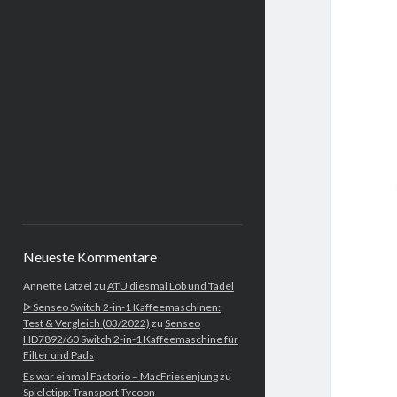
Neueste Kommentare
Annette Latzel
zu
ATU diesmal Lob und Tadel
ᐅ Senseo Switch 2-in-1 Kaffeemaschinen:
Test & Vergleich (03/2022)
zu
Senseo
HD7892/60 Switch 2-in-1 Kaffeemaschine für
Filter und Pads
Es war einmal Factorio – MacFriesenjung
zu
Spieletipp: Transport Tycoon