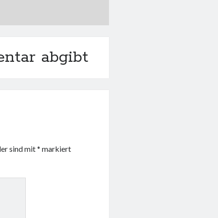
ntar abgibt
der sind mit
*
markiert