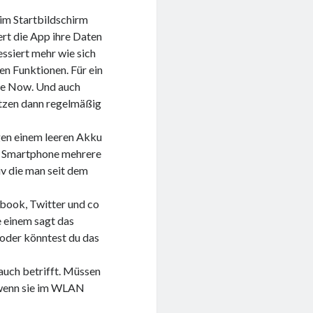
 im Startbildschirm
iert die App ihre Daten
essiert mehr wie sich
en Funktionen. Für ein
gle Now. Und auch
utzen dann regelmäßig
en einem leeren Akku
hr Smartphone mehrere
iv die man seit dem
ebook, Twitter und co
 einem sagt das
oder könntest du das
uch betrifft. Müssen
n wenn sie im WLAN