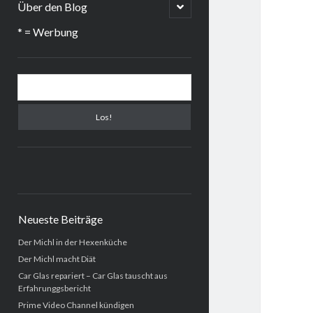
menu
open
Über den Blog
child
menu
* = Werbung
Sidebar
Suchen
Neueste Beiträge
Der Michl in der Hexenküche
Der Michl macht Diät
Car Glas repariert – Car Glas tauscht aus
Erfahrunggsbericht
Prime Video Channel kündigen