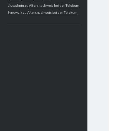
blogadmin
zu
Altersnachweis bei der Telekom
Synowzik
zu
Altersnachweis bei der Telekom