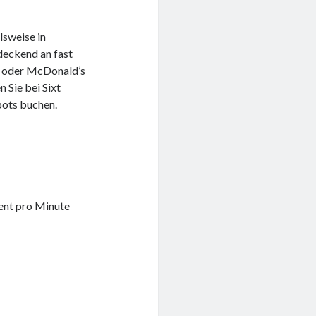
lsweise in
deckend an fast
H oder McDonald’s
 Sie bei Sixt
ots buchen.
ent pro Minute