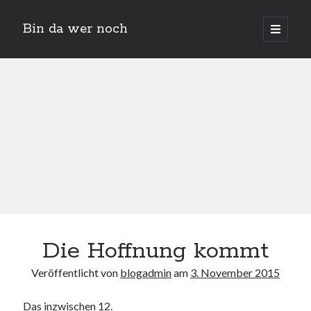
Bin da wer noch
open
primary
Sidebar
menu
Suchen
Neueste Beiträge
Der Michl in der Hexenküche
Die Hoffnung kommt
Der Michl macht Diät
Car Glas repariert – Car Glas tauscht aus Erfahrunggsbericht
Veröffentlicht von
blogadmin
am
3. November 2015
Prime Video Channel kündigen
Wie entkalke ich die Senseo Switch
Das inzwischen 12.