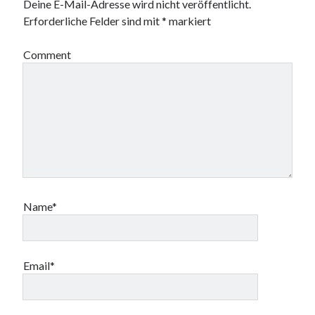
Deine E-Mail-Adresse wird nicht veröffentlicht.
f
f
f
ö
n
n
f
f
Erforderliche Felder sind mit
*
markiert
e
e
n
f
t
t
e
n
)
)
t
e
)
t
Comment
)
Name*
Email*