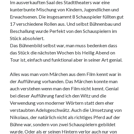
Im ausverkauften Saal des Stadttheaters war eine
kunterbunte Mischung von Kindern, Jugendlichen und
Erwachsenen. Die insgesammt 8 Schauspieler füllten gut
17 verschiedene Rollen aus. Und selbst Bühnenbau und
Neueste Kommentare
Beschallung wurde Perfekt von den Schauspielern im
Stück absolviert.
Annette Latzel
zu
ATU diesmal Lob und Tadel
Das Bühnenbild selbst war, man muss bedenken dass
ᐅ Senseo Switch 2-in-1 Kaffeemaschinen: Test & Vergleich (03/2022)
zu
Senseo HD7892/60 Switch 2-in-1 Kaffeemaschine für Filter und
das Stück die nächsten Wochen bis Heilig Abend on
Pads
Tour ist, einfach und funktional aber in seiner Art genial.
Es war einmal Factorio – MacFriesenjung
zu
Spieletipp: Transport
Tycoon
Alles was man vom Märchen aus dem Film kennt war in
blogadmin
zu
Altersnachweis bei der Telekom
der Aufführung vorhanden. Das Märchen konnte man
Synowzik
zu
Altersnachweis bei der Telekom
auch verstehen wenn man den Film nicht kennt. Genial
bei dieser Aufführung fand ich den Witz und die
Verwendung von moderner Wörtern statt dem eher
verstaubten Adelsgeschwätz. Auch die Umsetzung von
Nikolaus, der natürlich nicht als richtiges Pferd auf der
Bühne war, sondern von zwei Schauspielern gebildet
wurde. Oder als er seinen Hintern verlor auch nur von