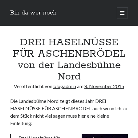
Bin da wer noch
open
primary
Sidebar
menu
Suchen
DREI HASELNÜSSE
FÜR ASCHENBRÖDEL
von der Landesbühne
Nord
Veröffentlicht von
blogadmin
am
8. November 2015
Neueste Beiträge
Der Michl in der Hexenküche
Die Landesbühne Nord zeigt dieses Jahr DREI
Der Michl macht Diät
HASELNÜSSE FÜR ASCHENBRÖDEL auch wenn ich zu
Car Glas repariert – Car Glas tauscht aus Erfahrunggsbericht
dem Stück nicht viel sagen muss hier eine kleine
Prime Video Channel kündigen
Einleitung:
Wie entkalke ich die Senseo Switch
Drei Haselnüsse für