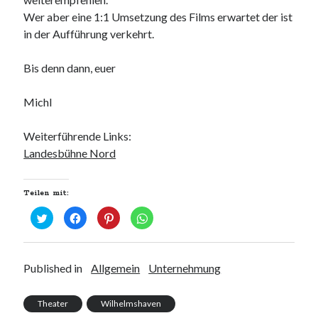
Wer aber eine 1:1 Umsetzung des Films erwartet der ist
in der Aufführung verkehrt.
Bis denn dann, euer
Michl
Weiterführende Links:
Landesbühne Nord
Teilen mit:
K
K
K
K
l
l
l
l
i
i
i
i
c
c
c
c
k
k
k
k
,
,
,
e
u
u
u
n
Published in
Allgemein
Unternehmung
m
m
m
,
ü
a
a
u
b
u
u
m
e
f
f
a
Theater
Wilhelmshaven
r
F
P
u
T
a
i
f