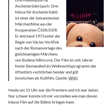
Aschenbrödel (auch: Drei
Nüsse für Aschenbrödel)
ist einer der bekanntesten
Märchenfilme aus der
Kooperation ČSSR/DDR.
Er entstand 1973 unter der
Regie von Václav Vorlíček
nach der Romanvorlage des
gleichnamigen Märchens
von Božena Němcová. Der Film ist seit Jahren
fester Bestandteil im Weihnachtsprogramm der
öffentlich-rechtlichen Sender und gilt
inzwischen als Kultfilm. Quelle:
WIKI
Heute um 15 Uhr war die Premiere und ich war dabei.
Nur schwer konnte ich mir vorstellen wie man diesen
klasse Film auf die Bühne bringen kann.