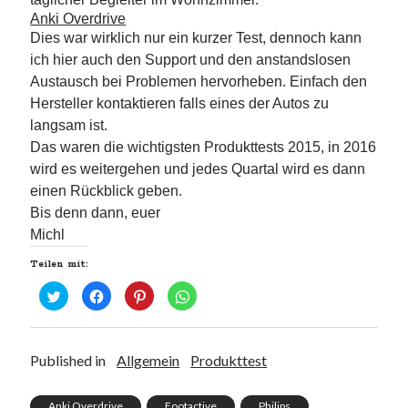
Anki Overdrive
Dies war wirklich nur ein kurzer Test, dennoch kann
ich hier auch den Support und den anstandslosen
Austausch bei Problemen hervorheben. Einfach den
Neueste Kommentare
Hersteller kontaktieren falls eines der Autos zu
Annette Latzel
zu
ATU diesmal Lob und Tadel
langsam ist.
ᐅ Senseo Switch 2-in-1 Kaffeemaschinen: Test & Vergleich (03/2022)
Das waren die wichtigsten Produkttests 2015, in 2016
zu
Senseo HD7892/60 Switch 2-in-1 Kaffeemaschine für Filter und
wird es weitergehen und jedes Quartal wird es dann
Pads
einen Rückblick geben.
Es war einmal Factorio – MacFriesenjung
zu
Spieletipp: Transport
Bis denn dann, euer
Tycoon
Michl
blogadmin
zu
Altersnachweis bei der Telekom
Synowzik
zu
Altersnachweis bei der Telekom
Teilen mit:
K
K
K
K
l
l
l
l
i
i
i
i
c
c
c
c
k
k
k
k
,
,
,
e
u
u
u
n
Published in
Allgemein
Produkttest
m
m
m
,
ü
a
a
u
b
u
u
m
e
f
f
a
Anki Overdrive
Footactive
Philips