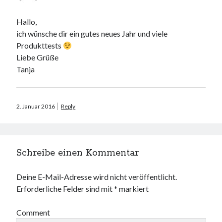
ö
ö
e
g
f
f
ö
e
f
f
f
ö
n
n
f
f
Hallo,
e
e
n
f
t
t
e
n
ich wünsche dir ein gutes neues Jahr und viele
)
)
t
e
)
t
Produkttests
)
Liebe Grüße
Tanja
2. Januar 2016
Reply
Schreibe einen Kommentar
Deine E-Mail-Adresse wird nicht veröffentlicht.
Erforderliche Felder sind mit
*
markiert
Comment