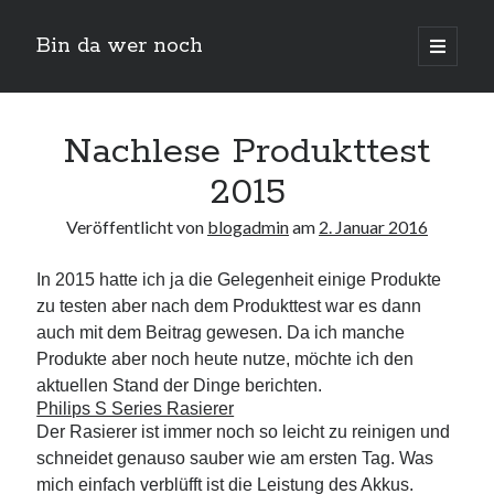
Bin da wer noch
open
primary
Sidebar
menu
Suchen
Nachlese Produkttest
2015
Veröffentlicht von
blogadmin
am
2. Januar 2016
In 2015 hatte ich ja die Gelegenheit einige Produkte
zu testen aber nach dem Produkttest war es dann
Neueste Beiträge
auch mit dem Beitrag gewesen. Da ich manche
Produkte aber noch heute nutze, möchte ich den
Der Michl in der Hexenküche
aktuellen Stand der Dinge berichten.
Der Michl macht Diät
Philips S Series Rasierer
Car Glas repariert – Car Glas tauscht aus Erfahrunggsbericht
Der Rasierer ist immer noch so leicht zu reinigen und
Prime Video Channel kündigen
schneidet genauso sauber wie am ersten Tag. Was
Wie entkalke ich die Senseo Switch
mich einfach verblüfft ist die Leistung des Akkus.