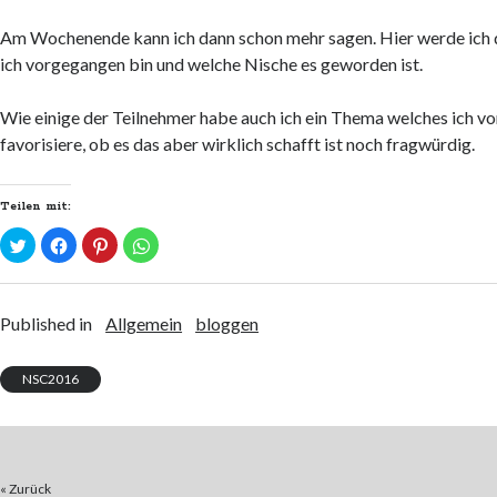
Am Wochenende kann ich dann schon mehr sagen. Hier werde ich 
ich vorgegangen bin und welche Nische es geworden ist.
Wie einige der Teilnehmer habe auch ich ein Thema welches ich v
favorisiere, ob es das aber wirklich schafft ist noch fragwürdig.
Teilen mit:
K
K
K
K
l
l
l
l
i
i
i
i
c
c
c
c
k
k
k
k
,
,
,
e
u
u
u
n
Published in
Allgemein
bloggen
m
m
m
,
ü
a
a
u
b
u
u
m
e
f
f
a
NSC2016
r
F
P
u
T
a
i
f
w
c
n
W
i
e
t
h
t
b
e
a
t
o
r
t
e
o
e
s
r
k
s
A
« Zurück
z
z
t
p