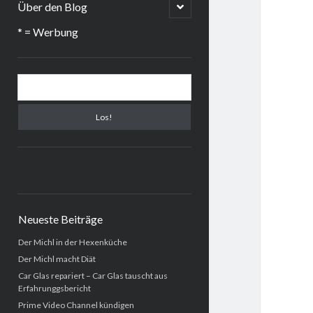
menu
open
Über den Blog
child
menu
* = Werbung
Sidebar
Suchen
Neueste Beiträge
Der Michl in der Hexenküche
Der Michl macht Diät
Car Glas repariert – Car Glas tauscht aus
Erfahrunggsbericht
Prime Video Channel kündigen