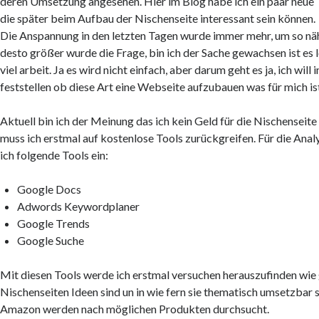
deren Umsetzung angesehen. Hier im Blog habe ich ein paar neue 
die später beim Aufbau der Nischenseite interessant sein können.
Die Anspannung in den letzten Tagen wurde immer mehr, um so nä
desto größer wurde die Frage, bin ich der Sache gewachsen ist es l
viel arbeit. Ja es wird nicht einfach, aber darum geht es ja, ich wil
feststellen ob diese Art eine Webseite aufzubauen was für mich is
Aktuell bin ich der Meinung das ich kein Geld für die Nischenseite 
muss ich erstmal auf kostenlose Tools zurückgreifen. Für die Anal
ich folgende Tools ein:
Google Docs
Adwords Keywordplaner
Google Trends
Google Suche
Mit diesen Tools werde ich erstmal versuchen herauszufinden wie
Nischenseiten Ideen sind un in wie fern sie thematisch umsetzbar 
Amazon werden nach möglichen Produkten durchsucht.