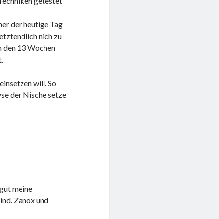
Techniken getestet
her der heutige Tag
etztendlich nich zu
l in den 13 Wochen
t.
einsetzen will. So
yse der Nische setze
 gut meine
sind. Zanox und