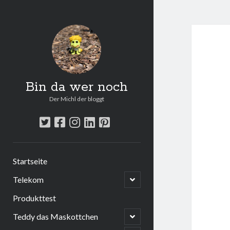
Bin da wer noch
Der Michl der bloggt
twitter
facebook
instagram
linkedin
pinterest
Startseite
open
Telekom
child
menu
Produkttest
open
Teddy das Maskottchen
child