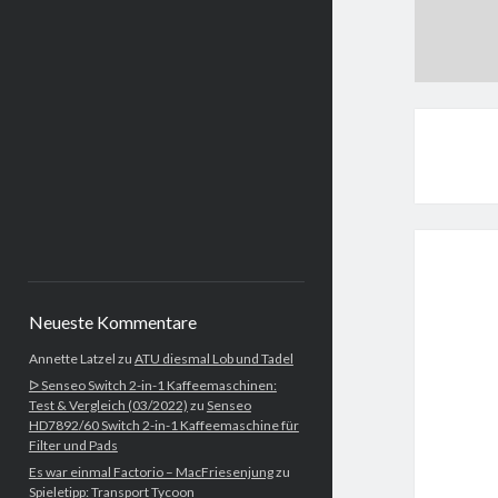
Neueste Kommentare
Annette Latzel
zu
ATU diesmal Lob und Tadel
ᐅ Senseo Switch 2-in-1 Kaffeemaschinen:
Test & Vergleich (03/2022)
zu
Senseo
HD7892/60 Switch 2-in-1 Kaffeemaschine für
Filter und Pads
Es war einmal Factorio – MacFriesenjung
zu
Spieletipp: Transport Tycoon