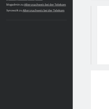
blogadmin
zu
Altersnachweis bei der Telekom
Synowzik
zu
Altersnachweis bei der Telekom