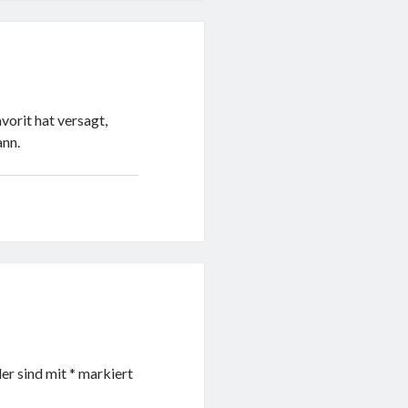
vorit hat versagt,
ann.
der sind mit
*
markiert