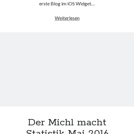
erste Blog im iOS Widget…
WordPress
Weiterlesen
Statistik
in
der
iOS
Widget
Ansicht
anzeigen
Der Michl macht
Statistik Mai 2016