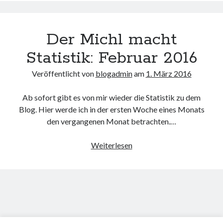
macht
Statistik
März
Der Michl macht
2016
Statistik: Februar 2016
Veröffentlicht von
blogadmin
am
1. März 2016
Ab sofort gibt es von mir wieder die Statistik zu dem
Blog. Hier werde ich in der ersten Woche eines Monats
den vergangenen Monat betrachten.…
Der
Weiterlesen
Michl
macht
Statistik:
Februar
2016