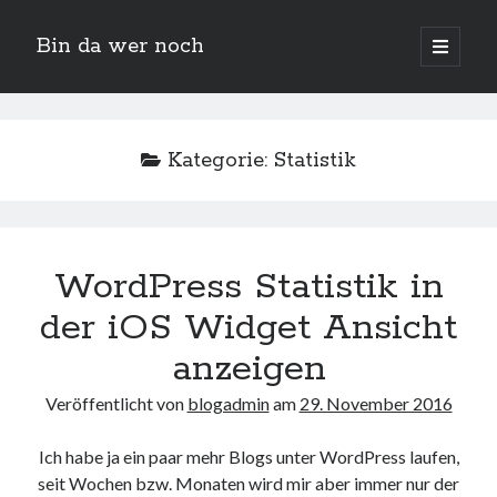
Bin da wer noch
open
primary
Sidebar
menu
Suchen
Kategorie:
Statistik
WordPress Statistik in
der iOS Widget Ansicht
Neueste Beiträge
anzeigen
Der Michl in der Hexenküche
Der Michl macht Diät
Veröffentlicht von
blogadmin
am
29. November 2016
Car Glas repariert – Car Glas tauscht aus Erfahrunggsbericht
Prime Video Channel kündigen
Ich habe ja ein paar mehr Blogs unter WordPress laufen,
Wie entkalke ich die Senseo Switch
seit Wochen bzw. Monaten wird mir aber immer nur der