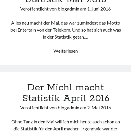
Veröffentlicht von
blogadmin
am
1. Juni 2016
Alles neu macht der Mai, das war zumindest das Motto
Neueste Kommentare
bei Entertain von der Telekom. Und so hat sich auch was
in der Statistik getan.…
Annette Latzel
zu
ATU diesmal Lob und Tadel
ᐅ Senseo Switch 2-in-1 Kaffeemaschinen: Test & Vergleich (03/2022)
Der
Weiterlesen
zu
Senseo HD7892/60 Switch 2-in-1 Kaffeemaschine für Filter und
Pads
Michl
Es war einmal Factorio – MacFriesenjung
zu
Spieletipp: Transport
macht
Tycoon
Statistik
blogadmin
zu
Altersnachweis bei der Telekom
Mai
Synowzik
zu
Altersnachweis bei der Telekom
Der Michl macht
2016
Statistik April 2016
Veröffentlicht von
blogadmin
am
2. Mai 2016
Ohne Tanz in den Mai will ich mich heute auch schon an
die Statistik für den April machen. Irgendwie war der