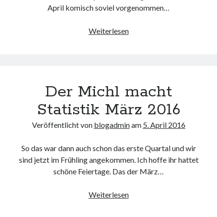
April komisch soviel vorgenommen…
Der
Weiterlesen
Michl
macht
Statistik
April
Der Michl macht
2016
Statistik März 2016
Veröffentlicht von
blogadmin
am
5. April 2016
So das war dann auch schon das erste Quartal und wir
sind jetzt im Frühling angekommen. Ich hoffe ihr hattet
schöne Feiertage. Das der März…
Der
Weiterlesen
Michl