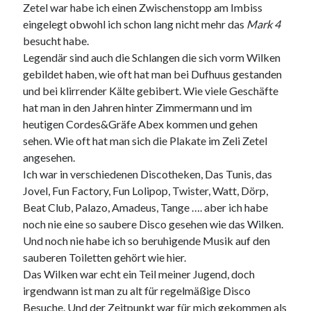
Zetel war habe ich einen Zwischenstopp am Imbiss
eingelegt obwohl ich schon lang nicht mehr das
Mark 4
besucht habe.
Legendär sind auch die Schlangen die sich vorm Wilken
gebildet haben, wie oft hat man bei Dufhuus gestanden
und bei klirrender Kälte gebibert. Wie viele Geschäfte
hat man in den Jahren hinter Zimmermann und im
heutigen Cordes&Gräfe Abex kommen und gehen
sehen. Wie oft hat man sich die Plakate im Zeli Zetel
angesehen.
Ich war in verschiedenen Discotheken, Das Tunis, das
Jovel, Fun Factory, Fun Lolipop, Twister, Watt, Dörp,
Beat Club, Palazo, Amadeus, Tange …. aber ich habe
noch nie eine so saubere Disco gesehen wie das Wilken.
Und noch nie habe ich so beruhigende Musik auf den
sauberen Toiletten gehört wie hier.
Das Wilken war echt ein Teil meiner Jugend, doch
irgendwann ist man zu alt für regelmäßige Disco
Besuche. Und der Zeitpunkt war für mich gekommen als