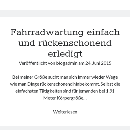
KW26
Fahrradwartung einfach
und rückenschonend
erledigt
Veröffentlicht von
blogadmin
am
24. Juni 2015
Bei meiner Größe sucht man sich immer wieder Wege
wie man Dinge rückenschonend hinbekommt. Selbst die
einfachsten Tätigkeiten sind für jemanden bei 1,91
Meter Körpergröße…
Fahrradwartung
Weiterlesen
einfach
und