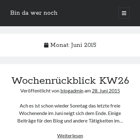
Bin da wer noch
open
primary
Sidebar
menu
Suchen
Monat:
Juni 2015
Wochenrückblick KW26
Veröffentlicht von
blogadmin
am
28. Juni 2015
Neueste Beiträge
Der Michl in der Hexenküche
Ach es ist schon wieder Sonntag das letzte freie
Der Michl macht Diät
Wochenende im Juni neigt sich dem Ende. Einige
Car Glas repariert – Car Glas tauscht aus Erfahrunggsbericht
Beiträge für den Blog und andere Tätigkeiten im…
Prime Video Channel kündigen
Wie entkalke ich die Senseo Switch
Wochenrückblick
Weiterlesen