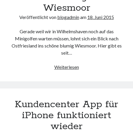
Blumen
Wiesmoor
Sieben
in
Veröffentlicht von
blogadmin
am
18. Juni 2015
Zetel
Gerade weil wir in Wilhelmshaven noch auf das
Minigolfen warten müssen, lohnt sich ein Blick nach
Ostfriesland ins schöne blumig Wiesmoor. Hier gibt es
seit…
Erlebnisminigolf
Weiterlesen
in
Wiesmoor
Kundencenter App für
iPhone funktioniert
wieder