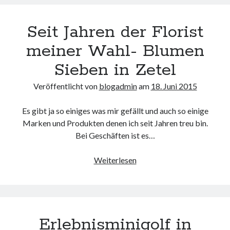
rückenschonend
erledigt
Seit Jahren der Florist
meiner Wahl- Blumen
Neueste Kommentare
Sieben in Zetel
Annette Latzel
zu
ATU diesmal Lob und Tadel
ᐅ Senseo Switch 2-in-1 Kaffeemaschinen: Test & Vergleich (03/2022)
Veröffentlicht von
blogadmin
am
18. Juni 2015
zu
Senseo HD7892/60 Switch 2-in-1 Kaffeemaschine für Filter und
Pads
Es gibt ja so einiges was mir gefällt und auch so einige
Es war einmal Factorio – MacFriesenjung
zu
Spieletipp: Transport
Tycoon
Marken und Produkten denen ich seit Jahren treu bin.
blogadmin
zu
Altersnachweis bei der Telekom
Bei Geschäften ist es…
Synowzik
zu
Altersnachweis bei der Telekom
Seit
Weiterlesen
Jahren
der
Florist
meiner
Erlebnisminigolf in
Wahl-