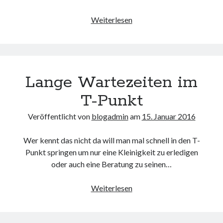
Tipps
Weiterlesen
und
Tricks
zum
erstellen
Lange Wartezeiten im
von
E-
T-Punkt
Mail
Adressen
Veröffentlicht von
blogadmin
am
15. Januar 2016
Wer kennt das nicht da will man mal schnell in den T-
Punkt springen um nur eine Kleinigkeit zu erledigen
oder auch eine Beratung zu seinen…
Lange
Weiterlesen
Wartezeiten
im