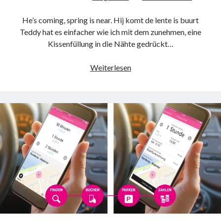
He’s coming, spring is near. Hij komt de lente is buurt
Teddy hat es einfacher wie ich mit dem zunehmen, eine
Kissenfüllung in die Nähte gedrückt…
Neueste Kommentare
Annette Latzel
zu
ATU diesmal Lob und Tadel
Rückblick
Weiterlesen
ᐅ Senseo Switch 2-in-1 Kaffeemaschinen: Test & Vergleich (03/2022)
zur
zu
Senseo HD7892/60 Switch 2-in-1 Kaffeemaschine für Filter und
Wochenmitte
Pads
Es war einmal Factorio – MacFriesenjung
zu
Spieletipp: Transport
Tycoon
blogadmin
zu
Altersnachweis bei der Telekom
Synowzik
zu
Altersnachweis bei der Telekom