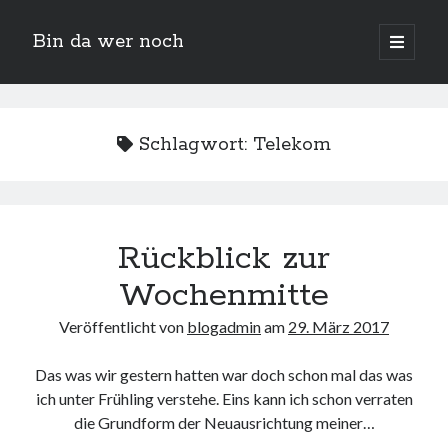
Bin da wer noch
open
primary
Sidebar
menu
Suchen
Schlagwort:
Telekom
Rückblick zur
Wochenmitte
Neueste Beiträge
Veröffentlicht von
blogadmin
am
29. März 2017
Der Michl in der Hexenküche
Der Michl macht Diät
Das was wir gestern hatten war doch schon mal das was
Car Glas repariert – Car Glas tauscht aus Erfahrunggsbericht
ich unter Frühling verstehe. Eins kann ich schon verraten
Prime Video Channel kündigen
die Grundform der Neuausrichtung meiner…
Wie entkalke ich die Senseo Switch